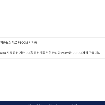
능동 역률보상회로 PECOM 시제품
 ACDU 자동 충전 기반 DC 홈 충전기를 위한 양방향 25kW급 DC/DC 파워 모듈 개발